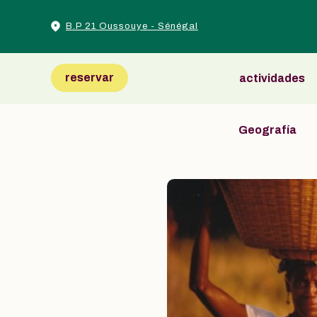
B.P 21 Oussouye - Sénégal
reservar
actividades
Geografía