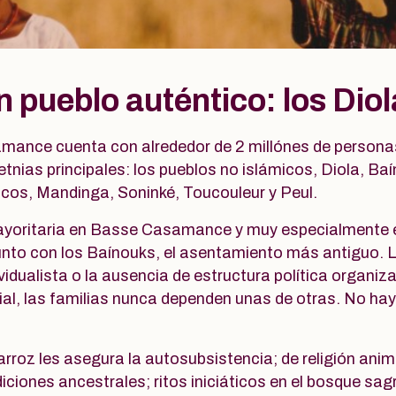
 pueblo auténtico: los Dio
mance cuenta con alrededor de 2 millónes de personas,
tnias principales: los pueblos no islámicos, Diola, Baí
micos, Mandinga, Soninké, Toucouleur y Peul.
mayoritaria en Basse Casamance y muy especialmente 
unto con los Baínouks, el asentamiento más antiguo. L
ividualista o la ausencia de estructura política organi
al, las familias nunca dependen unas de otras. No hay j
 arroz les asegura la autosubsistencia; de religión anim
iciones ancestrales; ritos iniciáticos en el bosque sa