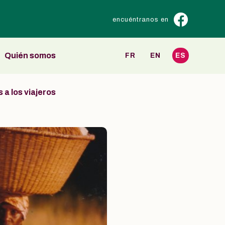
encuéntranos en
Quién somos
FR
EN
ES
 a los viajeros