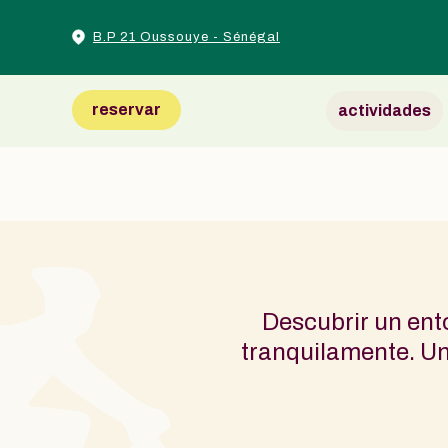
B.P 21 Oussouye - Sénégal
reservar
actividades
Descubrir un ento
tranquilamente. Un