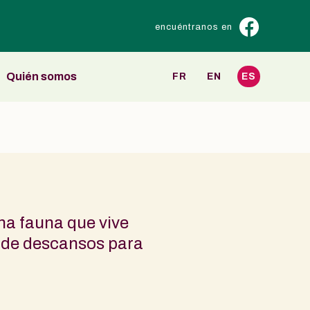
encuéntranos en
Quién somos
FR
EN
ES
una fauna que vive
s de descansos para