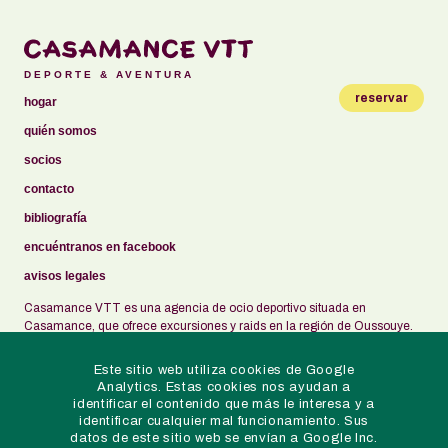
DEPORTE & AVENTURA
reservar
hogar
quién somos
socios
contacto
bibliografía
encuéntranos en facebook
avisos legales
Casamance VTT es una agencia de ocio deportivo situada en
Casamance, que ofrece excursiones y raids en la región de Oussouye.
Las excursiones de senderismo, bicicleta de montaña y kayak permiten
conocer a los diolas, la etnia mayoritaria de la Basse-Casamance, y
Este sitio web utiliza cookies de Google
descubrir el ambiente de la vida cotidiana africana. Ninea 00569042P2-
Analytics. Estas cookies nos ayudan a
Licencia 005720
identificar el contenido que más le interesa y a
identificar cualquier mal funcionamiento. Sus
datos de este sitio web se envían a Google Inc.